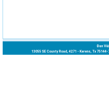
Đan Vi
13055 SE County Road, 4271 - Kerens, Tx 75144