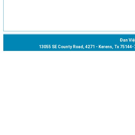
Đan Vi
13055 SE County Road, 4271 - Kerens, Tx 75144