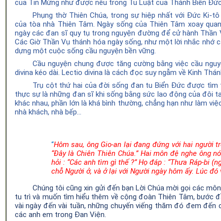
của
Tin Mừng như được nêu trong
Tu
Luật của Thánh Biển Đức
Phụng
thờ Thiên Chúa
, trong sự hiệp nhất với Đức
Ki-t
của
tòa nhà Thiên Tâm
. Ngày
sống
của Thiên
Tâm
xoay quan
ngày các
đan sĩ
quy
tụ trong
nguyện
đường
để cử
hành Thần
Các Giờ
Thần Vụ
thánh hóa ngày
sống
, như một lời nhắc nhớ 
dựng một cuộc sống cầu nguyện bền vững.
Cầu nguyện chung được
t
ăng cường bằng
việc
cầu nguy
divina kéo dài
. Lectio divina là
cách đọc suy ngẫm về Kinh Thán
Trụ cột thứ hai của đời
sống
đan tu
Biển Đức được tìm t
thực sự là những
đan
sĩ khi sống bằng
sức
lao động của đôi t
khác nhau, phần lớn là khá bình thường, chẳng hạn như làm việc
nhà khách, nhà bếp
..
.
“
Hôm sau, ông Gio-an lại đang đứng với hai người t
“Đây là Chiên Thiên Chúa.” Hai môn đệ nghe ông nói,
hỏi : “Các anh tìm gì thế ?” Họ đáp : “Thưa Ráp-bi 
chỗ Người ở, và ở lại với Người ngày hôm ấy. Lúc đó
Chúng tôi
cũng
xin gửi đến bạn Lời Chúa mời
gọi
các môn 
tu trì và muốn tìm hiểu thêm về cộng đoàn
Thiên Tâm
, bước đ
vài ngày đến vài tuần, những chuyến
viếng
thăm đó
đem
đến 
các anh em
trong Đan Viện
.