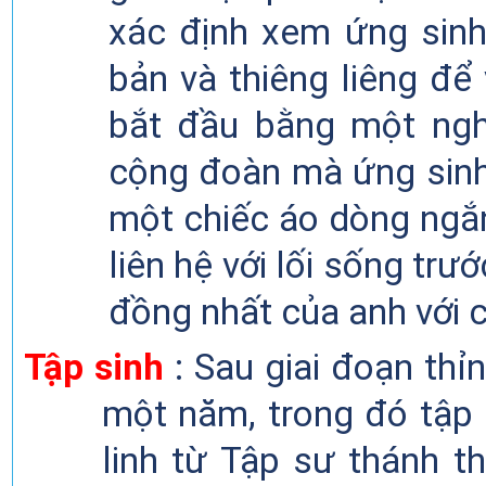
xác định xem ứng sin
bản và thiêng liêng để
bắt đầu bằng một ngh
cộng đoàn mà ứng sin
một chiếc áo
dòng
ngắ
liên
hệ với lối sống trướ
đồng nhất của
anh
với 
Tập sinh
: Sau
g
iai đoạn thỉn
một năm, trong đó tập
linh từ Tập
sư thánh th