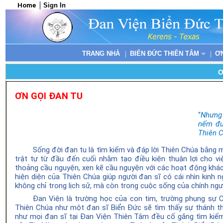
Home
Sign In
TRANG NHÀ
BIỂN ĐỨC THIÊN TÂM
Ơ
Ơ
ƠN GỌI ĐAN TU
“
Nhưng 
nếm đư
Thiên 
Sống
đ
ời đan
tu
là tìm kiếm và đáp lời
Thiên Chúa bằng
m
trật tự
từ đầu đến cuối nhằm
tạo điều kiện thuận lợi cho vi
thoảng cầu nguyện, xen kẽ cầu nguyện với các hoạt động khá
hiện diện của Thiên Chúa giúp
người đan
sĩ có cái nhìn
kinh 
không chỉ trong lịch sử, mà còn trong cuộc sống của chính ngư
Đan Viện
là trường học của con tim, trường phụng
sự
C
Thiên Chúa như một đan
sĩ Biển Đức
sẽ
tìm thấy sự thánh th
như mọi đan
sĩ tại Đan
Viện Thiên Tâm
đều cố gắng
tìm kiế