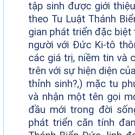
tập sinh được giới thiệ
theo
Tu
Luật Thánh Biể
gian phát triển đặc biệ
người với Đức
Ki
-
tô th
các giá trị, niềm tin và
c
trên với sự hiện diện c
thỉnh sinh
?,)
mặc tu
ph
và nhận một tên
gọi
mới
đầu mới trong đời sốn
phát triển căn tính đa