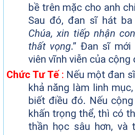
bề trên mặc cho anh ch
Sau đó, đan
sĩ hát ba
Chúa, xin
tiếp
nhận con,
thất
vọng
.” Đ
an sĩ mới
viên vĩnh
viễn
của cộng 
Chức Tư Tế
:
Nếu một đan sĩ
khả năng
làm linh mục,
biết điều đó. Nếu cộng
khấn trọng
thể
, thì có 
thần học sâu hơn
,
và 