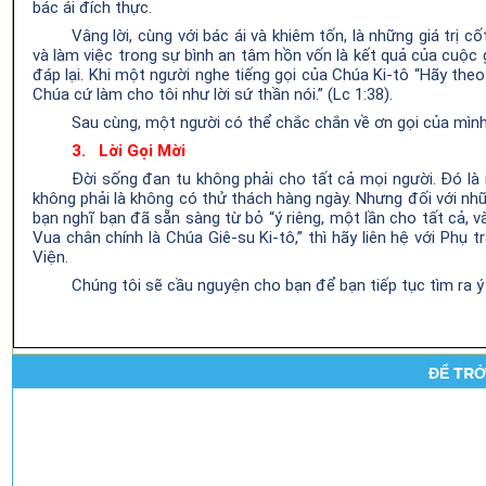
bác ái đích thực.
Vâng lời, cùng với bác ái và khiêm tốn, là những giá trị cốt
và làm việc trong sự bình an tâm
hồn
vốn là kết quả của cuộc 
đáp lại. Khi một người nghe tiếng gọi của Chúa Ki
-
tô “Hãy theo 
Chúa cứ làm cho tôi như lời sứ thần nói.” (Lc
1:38).
Sau cùng, một người có thể chắc chắn về ơn gọi của mình
3.
Lời
Gọi Mời
Đời
sống đan
tu
không
phải
cho tất cả mọi người. Đó là
không phải là không có thử thách hàng ngày. Nhưng đối với nhữ
bạn nghĩ bạn đã sẵn sàng từ bỏ “ý riêng, một lần cho
tất cả
, 
Vua chân chính
là
Chúa Giê-su Ki
-tô
,” thì hãy liên hệ với Phụ
tr
Viện
.
Chúng tôi sẽ cầu nguyện cho bạn để bạn tiếp tục tìm ra 
ĐỂ TRỞ