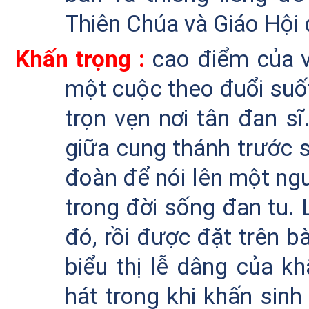
Thiên Chúa và Giáo Hội 
Khấn
trọng :
cao
điểm
của v
một cuộc theo đuổi suốt
trọn vẹn nơi tân đan sĩ
giữa
cung thánh trước
s
đoàn
để
nói lên
một ngư
trong đời sống đan
tu
.
đó, rồi
được đặt trên bà
biểu thị lễ
dâng của
kh
hát trong khi khấn
sin