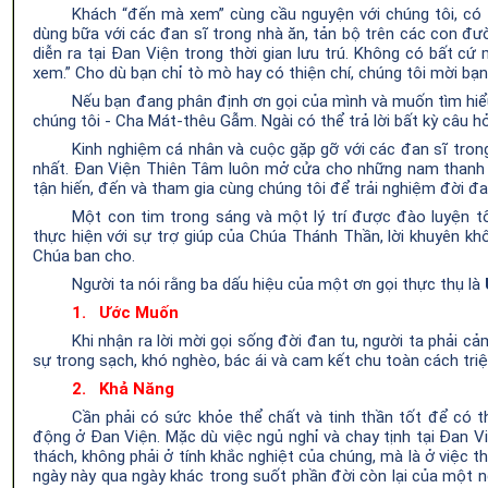
Khách
“
đến
mà
xem
”
cùng cầu nguyện với chúng tôi, có
dùng bữa với các đan
sĩ
trong nhà ăn, tản bộ trên
các con đườ
diễn ra tại Đan
Viện trong thời gian lưu trú. Không có bất
cứ m
xem.
”
Cho
dù bạn chỉ tò mò hay có thiện chí
, chúng tôi mời bạ
Nếu bạn đang
phân định
ơn gọi
của mình
và muốn tìm hi
chúng tôi
-
Cha
Mát-thêu Gẫm
. Ngài
có thể trả lời bất kỳ câu 
Kinh nghiệm cá nhân và cuộc gặp gỡ với các đan
sĩ tron
nhất. Đan
Viện Thiên Tâm luôn
mở cửa cho những nam
thanh
tận hiến,
đến và tham gia cùng chúng tôi để
trải nghiệm đời
đa
Một con tim trong sáng và một lý trí được đào luyện 
thực hiện với sự trợ giúp của Chúa Thánh Thần, lời khuyên k
Chúa ban cho.
Người ta nói rằng ba dấu hiệu của một ơn gọi thực thụ là
1.
Ước
Muốn
Khi nhận ra lời mời gọi sống đời đan tu, người ta phải 
sự trong sạch, khó nghèo, bác ái và cam kết chu toàn cách triệ
2.
Khả
Năng
Cần phải có sức khỏe thể chất và tinh thần tốt để có t
động
ở
Đan
Viện. Mặc dù việc
ngủ nghỉ và
chay
tịnh
tại
Đan Vi
thách, không phải ở
tính
khắc
nghiệt của chúng
, mà
là
ở
việc
t
ngày này qua ngày khác trong suốt phần đời còn lại của một ng