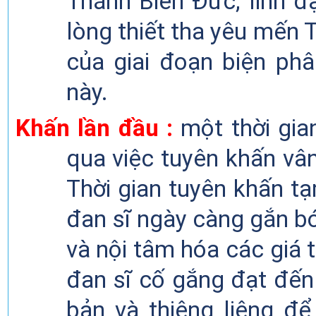
Thánh Biển
Đức
, linh 
lòng
thiết tha
yêu mến T
của giai đoạn biện ph
này.
Khấn
lần đầu :
một thời gia
qua việc tuyên khấn vân
Thời gian tuyên khấn t
đan sĩ ngày càng gắn bó
và nội tâm hóa các giá t
đan sĩ cố gắng đạt đế
bản và thiêng liêng đ