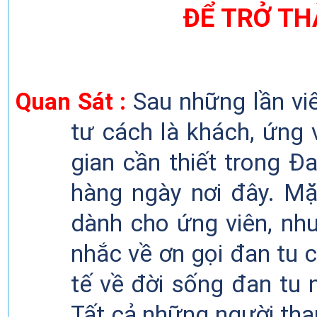
ĐỂ
TRỞ TH
Quan
Sát :
Sau những lần viế
tư cách là khách, ứng 
gian cần thiết trong Đ
hàng ngày nơi đây. Mặ
dành cho ứng viên, nh
nhắc về ơn gọi đan tu 
tế về đời sống đan tu n
Tất cả những người tha